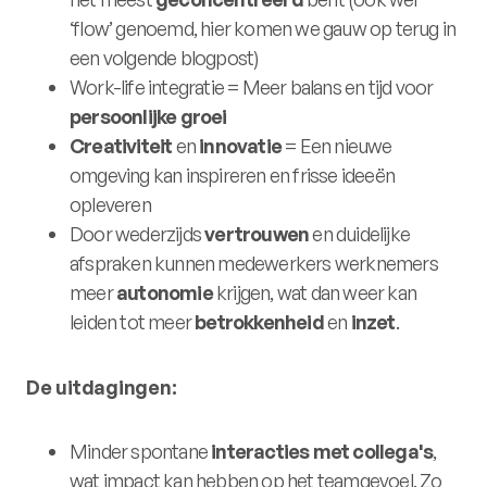
‘flow’ genoemd, hier komen we gauw op terug in
een volgende blogpost)
Work-life integratie = Meer balans en tijd voor
persoonlijke groei
Creativiteit
en
innovatie
= Een nieuwe
omgeving kan inspireren en frisse ideeën
opleveren
Door wederzijds
vertrouwen
en duidelijke
afspraken kunnen medewerkers werknemers
meer
autonomie
krijgen, wat dan weer kan
leiden tot meer
betrokkenheid
en
inzet
.
De uitdagingen:
Minder spontane
interacties met collega's
,
wat impact kan hebben op het teamgevoel. Zo