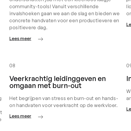
community-tools! Vanuit verschillende
li
invalshoeken gaan we aan de slag en bieden we
o
concrete handvaten voor een productievere en
L
positievere dag.
Lees meer
08
0
Veerkrachtig leidinggeven en
I
omgaan met burn-out
W
g
Het begrijpen van stress en burn-out en hands-
a
on handvaten voor veerkracht op de werkvloer.
L
t
Lees meer
e