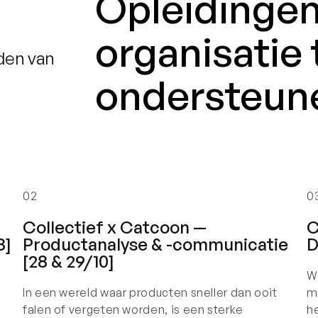
Opleidingen
organisatie 
den van
ondersteun
02
0
Collectief x Catcoon —
C
8]
Productanalyse & -communicatie
D
[28 & 29/10]
We
In een wereld waar producten sneller dan ooit
m
falen of vergeten worden, is een sterke
h