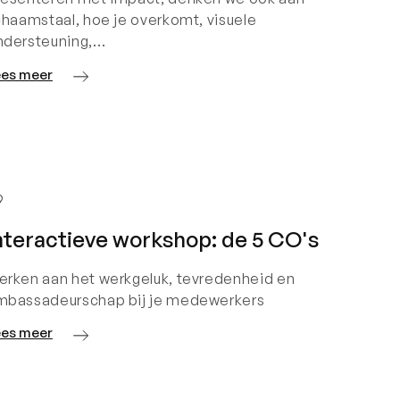
chaamstaal, hoe je overkomt, visuele
ndersteuning,…
ees meer
9
nteractieve workshop: de 5 CO's
erken aan het werkgeluk, tevredenheid en
mbassadeurschap bij je medewerkers
ees meer