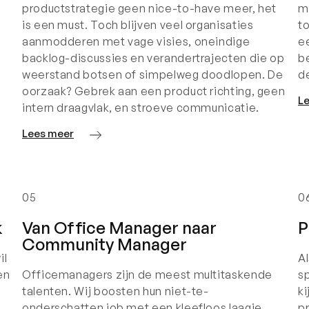
productstrategie geen nice-to-have meer, het
m
is een must. Toch blijven veel organisaties
t
aanmodderen met vage visies, oneindige
e
backlog-discussies en verandertrajecten die op
b
weerstand botsen of simpelweg doodlopen. De
d
oorzaak? Gebrek aan een product richting, geen
L
intern draagvlak, en stroeve communicatie.
Lees meer
05
0
k
Van Office Manager naar
P
Community Manager
il
Al
en
Officemanagers zijn de meest multitaskende
sp
talenten. Wij boosten hun niet-te-
ki
onderschatten job met een kleefloos laagje
p