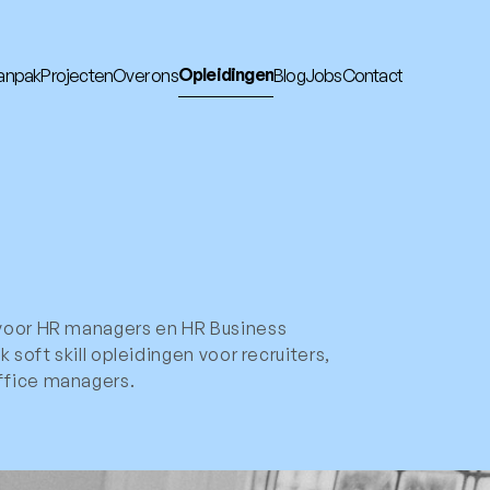
Opleidingen
anpak
Projecten
Over ons
Blog
Jobs
Contact
Opleidingen
anpak
Projecten
Over ons
Blog
Jobs
Contact
n
voor HR managers en HR Business
 soft skill opleidingen voor recruiters,
fice managers.