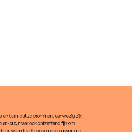
 en burn-out zo prominent aanwezig zijn.
burn-out, maar ook ontzettend fijn om
ools en waardevolle gesprekken gaven me