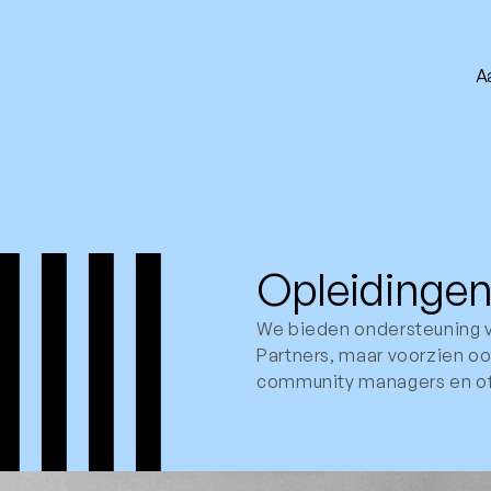
A
A
Opleidinge
We bieden ondersteuning 
Partners, maar voorzien ook
community managers en of