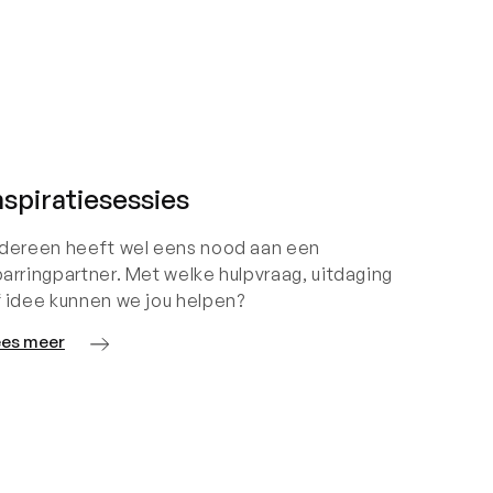
nspiratiesessies
edereen heeft wel eens nood aan een
arringpartner. Met welke hulpvraag, uitdaging
f idee kunnen we jou helpen?
ees meer