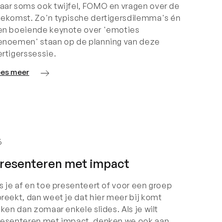
aar soms ook twijfel, FOMO en vragen over de
oekomst. Zo'n typische dertigersdilemma's én
en boeiende keynote over 'emoties
enoemen' staan op de planning van deze
ertigerssessie.
ees meer
6
resenteren met impact
s je af en toe presenteert of voor een groep
reekt, dan weet je dat hier meer bij komt
jken dan zomaar enkele slides. Als je wilt
resenteren met impact, denken we ook aan