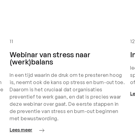
11
12
Webinar van stress naar
I
(werk)balans
I
In een tijd waarin de druk om te presteren hoog
sp
n
is, neemt ook de kans op stress en burn-out toe.
o
ke
Daarom is het cruciaal dat organisaties
L
preventief te werk gaan, en dat is precies waar
deze webinar over gaat. De eerste stappen in
de preventie van stress en burn-out beginnen
met bewustwording.
Lees meer