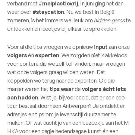
verband met #
meiplasticvrij
. In juni ging het dan
weer over
#staycation
. Nu we best in België
zomeren, is het immers wel leuk om
hidden
gems
te
ontdekken en ideetjes bij elkaar te sprokkelen.
Voor al die tips vroegen we opnieuw
input
aan onze
volgers
én
experten
. We zorgden niet klakkeloos
voor content die we zelf tof vinden, maar vroegen
wat onze volgers graag wilden weten. Dat
koppelden we terug naar de experten. Op die
manier waren het
tips
waar
de
volgers
écht
iets
aan
hadden
. Wist je, bijvoorbeeld, dat er een eco-
tour bestaat doorheen Antwerpen? Je ontdekt er
adresjes en tips om je levensstijl duurzamer te
maken. Of wat dacht je van een bezoekje aan het M
HKA voor een dagje hedendaagse kunst én een