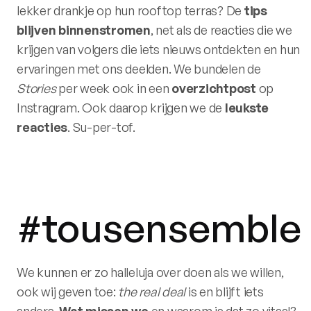
lekker drankje op hun rooftop terras? De
tips
blijven
binnenstromen
, net als de reacties die we
krijgen van volgers die iets nieuws ontdekten en hun
ervaringen met ons deelden. We bundelen de
Stories
per week ook in een
overzichtpost
op
Instragram. Ook daarop krijgen we de
leukste
reacties
. Su-per-tof.
#tousensemble
We kunnen er zo halleluja over doen als we willen,
ook wij geven toe:
the real deal
is en blijft iets
anders.
Wat
missen
we
en waarom is dat zo vitaal?