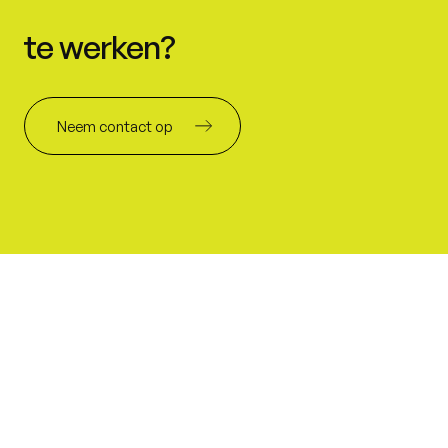
te werken?
Neem contact op
Marjolein
Founder
& Community Builder
marjolein@collectief.be